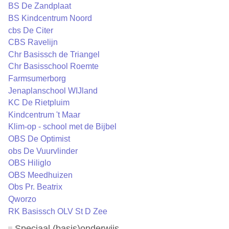
BS De Zandplaat
BS Kindcentrum Noord
cbs De Citer
CBS Ravelijn
Chr Basissch de Triangel
Chr Basisschool Roemte
Farmsumerborg
Jenaplanschool WIJland
KC De Rietpluim
Kindcentrum 't Maar
Klim-op - school met de Bijbel
OBS De Optimist
obs De Vuurvlinder
OBS Hiliglo
OBS Meedhuizen
Obs Pr. Beatrix
Qworzo
RK Basissch OLV St D Zee
Speciaal (basis)onderwijs