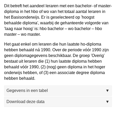
Dit betreft het aandeel leraren met een bachelor- of master-
diploma in het hbo of wo van het totaal aantal leraren in
het Basisonderwijs. Er is geselecteerd op 'hoogst
behaalde diploma', waarbij de gehanteerde volgorde van
'laag naar hoog' is: hbo bachelor – wo bachelor – hbo
master – wo master.
Het gaat enkel om leraren die hun laatste ho-diploma
hebben behaald ná 1990. Over de periode vóór 1990 zijn
geen diplomagegevens beschikbaar. De groep 'Overig'
bestaat uit leraren die (1) hun laatste diploma hebben
behaald vóór 1990, (2) (nog) geen diploma in het hoger
onderwijs hebben, of (3) een associate degree diploma
hebben behaald.
Gegevens in een tabel
▼
inclusief overig
Download deze data
▼
2016
2017
jaar
2018
2019
2020
2021
2022
2023
2024