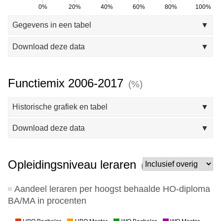
0%
20%
40%
60%
80%
100%
Gegevens in een tabel
▼
jaar
2018
2019
2020
2021
2022
2023
2024
Download deze data
▼
LB
71,7
71,3
71,1
71,4
69,4
70,0
70,0
LC
27,8
28,2
28,4
28,2
29,7
29,3
29,5
LD
0,5
0,5
0,5
0,5
0,9
0,5
0,4
Functiemix 2006-2017
(%)
Overig
-
-
-
-
-
0,1
0,1
Historische grafiek en tabel
▼
Download deze data
▼
LA
LB
LC
Overig
2006
2007
Opleidingsniveau leraren
(%)
2008
2009
2010
Aandeel leraren per hoogst behaalde HO-diploma
2011
BA/MA in procenten
2012
2013