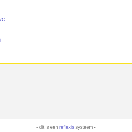
 VO
l
• dit is een
reflexis
systeem •